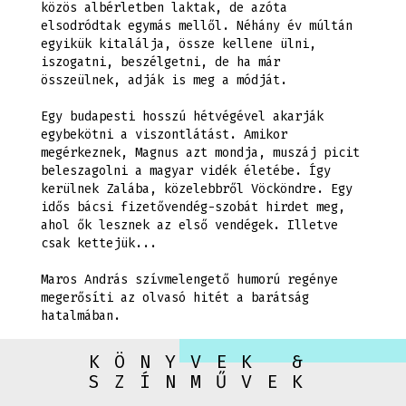
közös albérletben laktak, de azóta
elsodródtak egymás mellől. Néhány év múltán
egyikük kitalálja, össze kellene ülni,
iszogatni, beszélgetni, de ha már
összeülnek, adják is meg a módját.
Egy budapesti hosszú hétvégével akarják
egybekötni a viszontlátást. Amikor
megérkeznek, Magnus azt mondja, muszáj picit
beleszagolni a magyar vidék életébe. Így
kerülnek Zalába, közelebbről Vöcköndre. Egy
idős bácsi fizetővendég-szobát hirdet meg,
ahol ők lesznek az első vendégek. Illetve
csak kettejük...
Maros András szívmelengető humorú regénye
megerősíti az olvasó hitét a barátság
hatalmában.
KÖNYVEK &
SZÍNMŰVEK