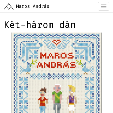
Ugrás
Maros András
Togg
a
navi
tartalomra
Két-három dán