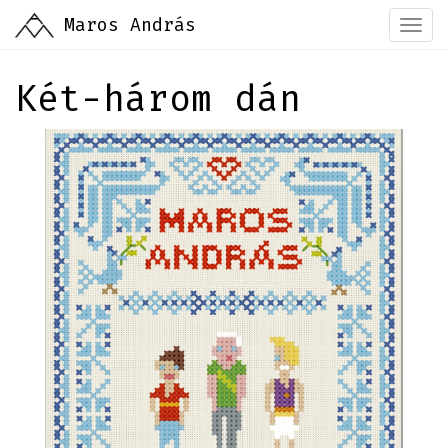
Ugrás
Maros András
Togg
a
navi
tartalomra
Két-három dán