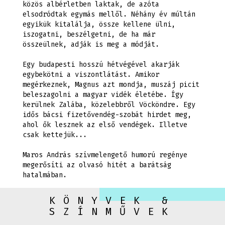
közös albérletben laktak, de azóta
elsodródtak egymás mellől. Néhány év múltán
egyikük kitalálja, össze kellene ülni,
iszogatni, beszélgetni, de ha már
összeülnek, adják is meg a módját.
Egy budapesti hosszú hétvégével akarják
egybekötni a viszontlátást. Amikor
megérkeznek, Magnus azt mondja, muszáj picit
beleszagolni a magyar vidék életébe. Így
kerülnek Zalába, közelebbről Vöcköndre. Egy
idős bácsi fizetővendég-szobát hirdet meg,
ahol ők lesznek az első vendégek. Illetve
csak kettejük...
Maros András szívmelengető humorú regénye
megerősíti az olvasó hitét a barátság
hatalmában.
KÖNYVEK &
SZÍNMŰVEK