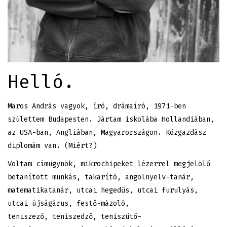
Helló.
Maros András vagyok, író, drámaíró, 1971-ben
születtem Budapesten. Jártam iskolába Hollandiában,
az USA-ban, Angliában, Magyarországon. Közgazdász
diplomám van. (Miért?)
Voltam címügynök, mikrochipeket lézerrel megjelölő
betanított munkás, takarító, angolnyelv-tanár,
matematikatanár, utcai hegedűs, utcai furulyás,
utcai újságárus, festő-mázoló,
teniszező, teniszedző, teniszütő-