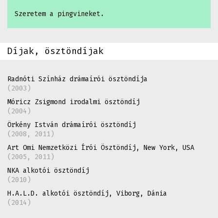
Szeretem a pingvineket.
Díjak, ösztöndíjak
Radnóti Színház drámaírói ösztöndíja
2003
Móricz Zsigmond irodalmi ösztöndíj
2004
Örkény István drámaírói ösztöndíj
2008, 2011
Art Omi Nemzetközi Írói Ösztöndíj, New York, USA
2005, 2011
NKA alkotói ösztöndíj
2010
H.A.L.D. alkotói ösztöndíj, Viborg, Dánia
2014