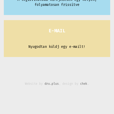
folyamatosan frissítve
E-MAIL
Nyugodtan küldj egy e-mailt!
Website by
dru.plus
, design by
chek
.