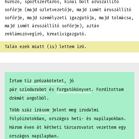
húrozó, sportszertáros, kínai bolt áruszállító
sofőrje (majd üzletvezetője, majd ismét áruszállító
sofőrje, majd személyzeti igazgatója, majd tolmácsa,
majd ismét áruszállító sofőrje), aztán
reklámszövegíró, kreatívigazgató.
Talán ezek miatt (is) lettem író.
Írtam
tíz prózakötetet
, jó
pár
színdarabot
és
forgatókönyvet
. Fordítottam
drámát angolból.
Több száz írásom
jelent meg irodalmi
folyóiratokban, országos heti- és napilapokban.
Három éven át kétheti tárcarovatot vezettem egy
országos napilapban.