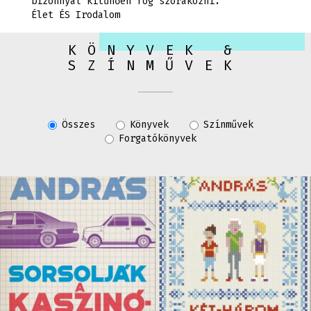
bizonnyal kitűnően fog szórakozni."
Élet ÉS Irodalom
KÖNYVEK &
SZÍNMŰVEK
Összes
Könyvek
Színművek
Forgatókönyvek