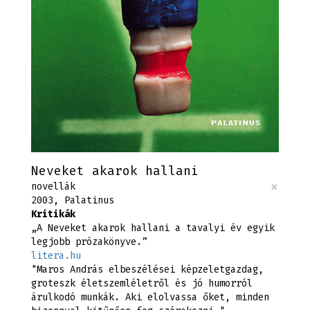
Neveket akarok hallani
×
novellák
2003, Palatinus
Kritikák
„A Neveket akarok hallani a tavalyi év egyik
legjobb prózakönyve.”
litera.hu
"Maros András elbeszélései képzeletgazdag,
groteszk életszemléletről és jó humorról
árulkodó munkák. Aki elolvassa őket, minden