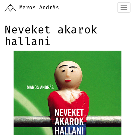
Ugrás
Maros András
Togg
a
navi
tartalomra
Neveket akarok
hallani